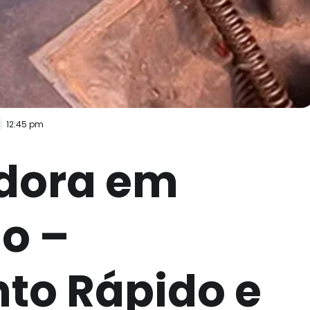
12:45 pm
dora em
o –
to Rápido e