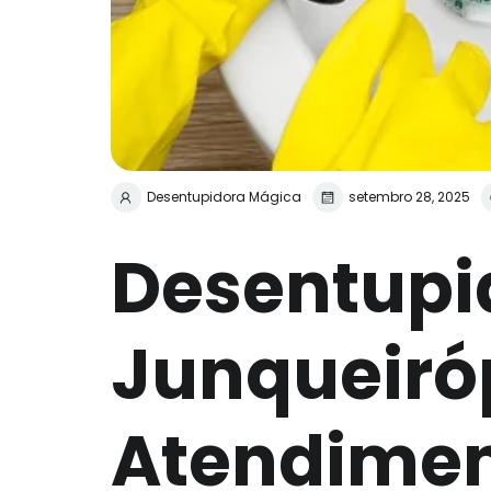
Desentupidora Mágica
setembro 28, 2025
Desentupi
Junqueiróp
Atendimen