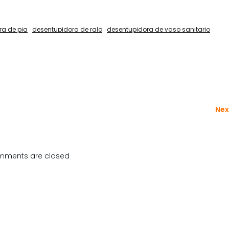
ra de pia
desentupidora de ralo
desentupidora de vaso sanitario
Nex
ments are closed