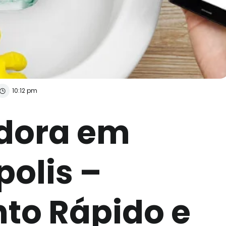
10:12 pm
dora em
olis –
to Rápido e